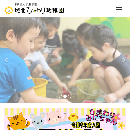
M
e
前
次
n
へ
へ
u