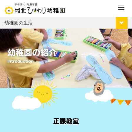
M
e
幼稚園の生活
n
u
幼稚園の紹介
Introduction
正課教室